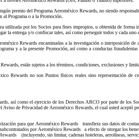
er a niveles Aeroméxico Rewards (Oro, Platino o Titanio) superiores.
 ningún premio del Programa Aeroméxico Rewards, no siendo responsabl
n al Programa o a la Promoción.
a utilizada por los Socios para fines impropios, u obtenida de forma in
ar la entrega y/o confiscar tales, así como perseguir todos y cada uno 
eroméxico Rewards encaminadas a la investigación o interposición de ac
 Programa y a la presente Promoción, así como a conductas fraudulenta
 Rewards, están sujetos a los términos, condiciones, exclusiones y li
ico Rewards no son Puntos físicos reales sino representación de c
rds, así como el ejercicio de los Derechos ARCO por parte de los Soc
el Aviso de Privacidad de Aeroméxico Rewards, el cual usted aceptó pr
utorización para que Aeroméxico Rewards transfiera sus datos de conta
s subcontratados por Aeroméxico Rewards a efecto de otorgar los bene
ewards (incluyendo, sin limitar, cadenas hoteleras, aerolíneas, servicio