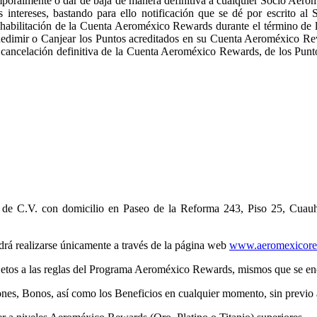
emporalmente o dar de baja de manera definitiva a cualquier Socio Aer
ntereses, bastando para ello notificación que se dé por escrito al
inhabilitación de la Cuenta Aeroméxico Rewards durante el término de
edimir o Canjear los Puntos acreditados en su Cuenta Aeroméxico Rewa
cancelación definitiva de la Cuenta Aeroméxico Rewards, de los Puntos
I. de C.V. con domicilio en Paseo de la Reforma 243, Piso 25, Cu
rá realizarse únicamente a través de la página web
www.aeromexicore
etos a las reglas del Programa Aeroméxico Rewards, mismos que se en
es, Bonos, así como los Beneficios en cualquier momento, sin previo 