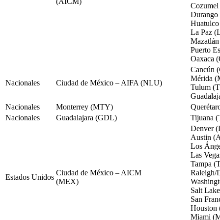
(AICM)
Cozumel
Durango
Huatulc
La Paz (
Mazatlá
Puerto E
Oaxaca 
Cancún 
Mérida (
Nacionales
Ciudad de México – AIFA (NLU)
Tulum (
Guadalaj
Nacionales
Monterrey (MTY)
Querétar
Nacionales
Guadalajara (GDL)
Tijuana (
Denver 
Austin (
Los Áng
Las Vega
Tampa (
Ciudad de México – AICM
Raleigh
Estados Unidos
(MEX)
Washingt
Salt Lak
San Fran
Houston 
Miami (