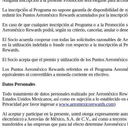
Ninguna inscripción a la presente Promoción será elegible para acced
La inscripción al Programa no supone garantía de disponibilidad de
redimir los Puntos Aeroméxico Rewards acumulados por la inscripció
En caso de que cualquier inscripción al Programa o a la Promoción se
Aeroméxico Rewards podrá, según su criterio, cancelar, anular o deneg
El Socio acuerda cooperar con todas las solicitudes razonables de A
en la utilización indebida o fraude con respecto a la inscripción al
Rewards.
El Socio acepta que el premio y utilización de los Puntos Aeroméxico
Los Puntos Aeroméxico Rewards referidos en el Programa Aeroméx
equivalentes ni convertibles a moneda corriente en efectivo.
Datos Personales
Todo tratamiento de datos personales realizado por Aeroméxico Rewa
Estados Unidos Mexicanos, así como en sujeción a lo establecido en 
Privacidad por favor ingresar a
www.aeromexicorewards.com
)
Al aceptar y participar en la presente, usted otorga expresamente a
electrónico) a Aerovías de México, S.A. de C.V., así como a tercero
transferidos a las empresas que para tal efecto determine Aeroméxico R