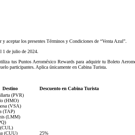
cer y aceptar los presentes Términos y Condiciones de “Venta Azul”.
l 1 de julio de 2024.
utiliza tus Puntos Aeroméxico Rewards para adquirir tu Boleto Aerom
vuelo participantes. Aplica únicamente en Cabina Turista.
Destino
Descuento en Cabina Turista
llarta (PVR)
llo (HMO)
mosa (VSA)
a (TAP)
his (LMM)
PQ)
 (CUL)
ua (CUU)
25%