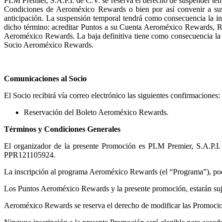
PLM Premier, S.A.P.I. de C.V. se reserva el derecho de suspender t
Condiciones de Aeroméxico Rewards o bien por así convenir a sus i
anticipación. La suspensión temporal tendrá como consecuencia la 
dicho término: acreditar Puntos a su Cuenta Aeroméxico Rewards, R
Aeroméxico Rewards. La baja definitiva tiene como consecuencia la 
Socio Aeroméxico Rewards.
Comunicaciones al Socio
El Socio recibirá vía correo electrónico las siguientes confirmaciones:
Reservación del Boleto Aeroméxico Rewards.
Términos y Condiciones Generales
El organizador de la presente Promoción es PLM Premier, S.A.P.
PPR121105924.
La inscripción al programa Aeroméxico Rewards (el “Programa”), pod
Los Puntos Aeroméxico Rewards y la presente promoción, estarán suj
Aeroméxico Rewards se reserva el derecho de modificar las Promocion