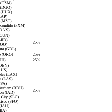
 (CZM)
 (DGO)
o (HUX)
LAP)
n (MZT)
scondido (PXM)
(OAX)
(CUN)
MID)
25%
TQO)
ara (GDL)
o (QRO)
25%
TIJ)
25%
(DEN)
AUS)
eles (LAX)
s (LAS)
TPA)
/Durham (RDU)
25%
on (IAD)
e City (SLC)
cisco (SFO)
(IAH)
MIA)