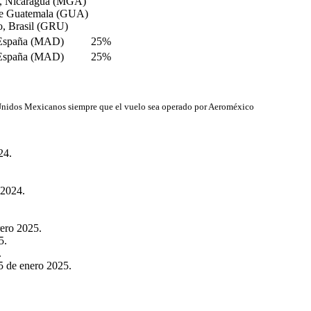
, Nicaragua (MGA)
e Guatemala (GUA)
o, Brasil (GRU)
 España (MAD)
25%
 España (MAD)
25%
s Unidos Mexicanos siempre que el vuelo sea operado por Aeroméxico
24.
 2024.
rero 2025.
5.
.
5 de enero 2025.