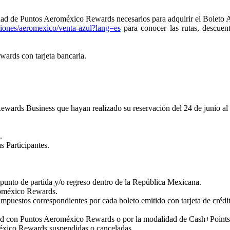
dad de Puntos Aeroméxico Rewards necesarios para adquirir el Boleto
iones/aeromexico/venta-azul?lang=es
para conocer las rutas, descuen
ards con tarjeta bancaria.
wards Business que hayan realizado su reservación del 24 de junio al 
.
s Participantes.
r punto de partida y/o regreso dentro de la República Mexicana.
roméxico Rewards.
puestos correspondientes por cada boleto emitido con tarjeta de crédi
dad con Puntos Aeroméxico Rewards o por la modalidad de Cash+Points
xico Rewards suspendidas o canceladas.