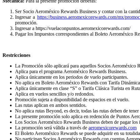
Mecánica:
Para la presente promoción deberás:
Ser Socio Aeroméxico Rewards Business y contar con la canti
Ingresar a
https://business.aeromexicorewards.com/mx/promoc
promoción.
Ingresar a https://vuelaconpuntos.aeromexicorewards.com/
Pagar los Impuestos correspondientes al Boleto Aeroméxico Rew
Restricciones
La Promoción sólo aplicará para aquellos Socios Aeroméxico Re
Aplica para el programa Aeroméxico Rewards Business.
Aplica únicamente en los periodos de vuelo participantes.
No aplica en Boleto Aeroméxico Rewards con Tarifa Dinámica
Aplica únicamente en clase “S” o Tarifa Clásica Turista en Ruta
Aplica en vuelos sencillos y/o redondos.
Promoción sujeta a disponibilidad de espacios en el vuelo.
Las rutas aplican en ambos sentidos.
No aplica rutas Beyond, es decir, todas las rutas deben de tene
La presente promoción solo aplica en redención de Puntos Ae
Los Socios Aeroméxico Rewards Business deben de pagar los im
La promoción será válida a través de
aeromexicorewards.com
El Boleto Aeroméxico Rewards se puede adquirir en su totali
No participan Socios Aeroméxico Rewards con cuentas Aeromé