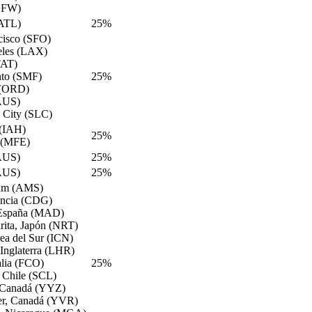
DFW)
(ATL)
25%
cisco (SFO)
eles (LAX)
FAT)
to (SMF)
25%
 (ORD)
AUS)
e City (SLC)
(IAH)
25%
 (MFE)
AUS)
25%
AUS)
25%
am (AMS)
rancia (CDG)
 España (MAD)
rita, Japón (NRT)
ea del Sur (ICN)
 Inglaterra (LHR)
alia (FCO)
25%
, Chile (SCL)
 Canadá (YYZ)
r, Canadá (YVR)